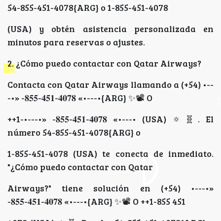
54-855-451-4078{ARG} o 1-855-451-4078
(USA) y obtén asistencia personalizada en
minutos para reservas o ajustes.
2. ¿Cómo puedo contactar con Qatar Airways?
Contacta con Qatar Airways llamando a (+54) •--
-•» -𝟖𝟓𝟓-𝟒𝟓𝟏-𝟒𝟎𝟕𝟖 «•---•{ARG} ✨📽 O
++1-•---•» -𝟖𝟓𝟓-𝟒𝟓𝟏-𝟒𝟎𝟕𝟖 «•---• (USA) 🔅🧬️. El
número 54-855-451-4078{ARG} o
1-855-451-4078 (USA) te conecta de inmediato.
"¿Cómo puedo contactar con Qatar
Airways?" tiene solución en (+54) •---•»
-𝟖𝟓𝟓-𝟒𝟓𝟏-𝟒𝟎𝟕𝟖 «•---•{ARG} ✨📽 O ++1-855 451