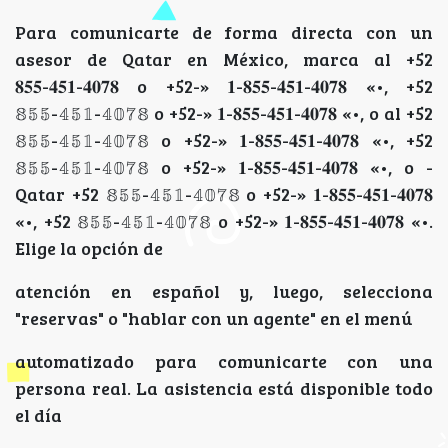
Para comunicarte de forma directa con un
asesor de Qatar en México, marca al +52
𝟖𝟓𝟓-𝟒𝟓𝟏-𝟒𝟎𝟕𝟖 o +52-» 𝟏-𝟖𝟓𝟓-𝟒𝟓𝟏-𝟒𝟎𝟕𝟖 «•, +52
𝟠𝟝𝟝-𝟜𝟝𝟙-𝟜𝟘𝟟𝟠 o +52-» 𝟏-𝟖𝟓𝟓-𝟒𝟓𝟏-𝟒𝟎𝟕𝟖 «•, o al +52
𝟠𝟝𝟝-𝟜𝟝𝟙-𝟜𝟘𝟟𝟠 o +52-» 𝟏-𝟖𝟓𝟓-𝟒𝟓𝟏-𝟒𝟎𝟕𝟖 «•, +52
𝟠𝟝𝟝-𝟜𝟝𝟙-𝟜𝟘𝟟𝟠 o +52-» 𝟏-𝟖𝟓𝟓-𝟒𝟓𝟏-𝟒𝟎𝟕𝟖 «•, o -
Qatar +52 𝟠𝟝𝟝-𝟜𝟝𝟙-𝟜𝟘𝟟𝟠 o +52-» 𝟏-𝟖𝟓𝟓-𝟒𝟓𝟏-𝟒𝟎𝟕𝟖
«•, +52 𝟠𝟝𝟝-𝟜𝟝𝟙-𝟜𝟘𝟟𝟠 o +52-» 𝟏-𝟖𝟓𝟓-𝟒𝟓𝟏-𝟒𝟎𝟕𝟖 «•.
Elige la opción de
atención en español y, luego, selecciona
"reservas" o "hablar con un agente" en el menú
automatizado para comunicarte con una
persona real. La asistencia está disponible todo
el día