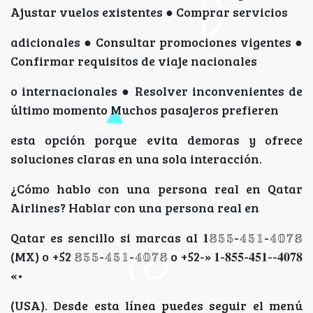
Ajustar vuelos existentes ● Comprar servicios
adicionales ● Consultar promociones vigentes ●
Confirmar requisitos de viaje nacionales
o internacionales ● Resolver inconvenientes de
último momento Muchos pasajeros prefieren
esta opción porque evita demoras y ofrece
soluciones claras en una sola interacción.
¿Cómo hablo con una persona real en Qatar
Airlines? Hablar con una persona real en
Qatar es sencillo si marcas al 𝟏𝟠𝟝𝟝-𝟜𝟝𝟙-𝟜𝟘𝟟𝟠
(MX) o +52 𝟠𝟝𝟝-𝟜𝟝𝟙-𝟜𝟘𝟟𝟠 o +52-» 𝟏-𝟖𝟓𝟓-𝟒𝟓𝟏--𝟒𝟎𝟕𝟖
«•
(USA). Desde esta línea puedes seguir el menú