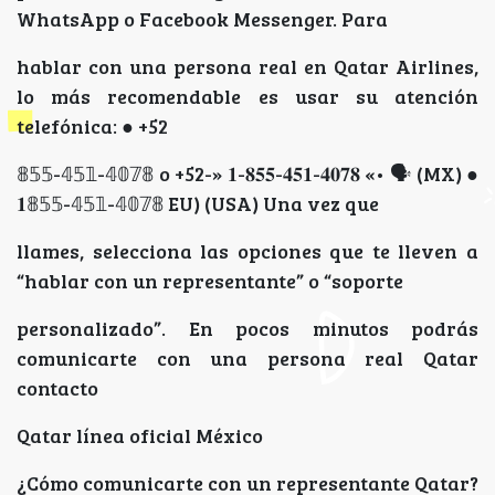
WhatsApp o Facebook Messenger. Para
hablar con una persona real en Qatar Airlines,
lo más recomendable es usar su atención
telefónica: ● +52
𝟠𝟝𝟝-𝟜𝟝𝟙-𝟜𝟘𝟟𝟠 o +52-» 𝟏-𝟖𝟓𝟓-𝟒𝟓𝟏-𝟒𝟎𝟕𝟖 «• 🗣 (MX) ●
𝟏𝟠𝟝𝟝-𝟜𝟝𝟙-𝟜𝟘𝟟𝟠 EU) (USA) Una vez que
llames, selecciona las opciones que te lleven a
“hablar con un representante” o “soporte
personalizado”. En pocos minutos podrás
comunicarte con una persona real Qatar
contacto
Qatar línea oficial México
¿Cómo comunicarte con un representante Qatar?