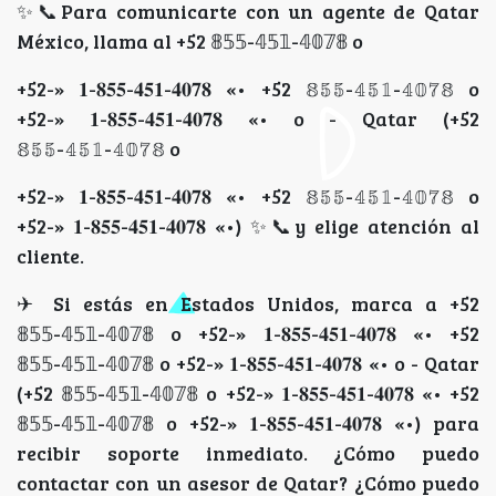
✨📞Para comunicarte con un agente de Qatar
México, llama al +52 𝟠𝟝𝟝-𝟜𝟝𝟙-𝟜𝟘𝟟𝟠 o
+52-» 𝟏-𝟖𝟓𝟓-𝟒𝟓𝟏-𝟒𝟎𝟕𝟖 «• +52 𝟠𝟝𝟝-𝟜𝟝𝟙-𝟜𝟘𝟟𝟠 o
+52-» 𝟏-𝟖𝟓𝟓-𝟒𝟓𝟏-𝟒𝟎𝟕𝟖 «• o - Qatar (+52
𝟠𝟝𝟝-𝟜𝟝𝟙-𝟜𝟘𝟟𝟠 o
+52-» 𝟏-𝟖𝟓𝟓-𝟒𝟓𝟏-𝟒𝟎𝟕𝟖 «• +52 𝟠𝟝𝟝-𝟜𝟝𝟙-𝟜𝟘𝟟𝟠 o
+52-» 𝟏-𝟖𝟓𝟓-𝟒𝟓𝟏-𝟒𝟎𝟕𝟖 «•) ✨📞y elige atención al
cliente.
✈ Si estás en Estados Unidos, marca a +52
𝟠𝟝𝟝-𝟜𝟝𝟙-𝟜𝟘𝟟𝟠 o +52-» 𝟏-𝟖𝟓𝟓-𝟒𝟓𝟏-𝟒𝟎𝟕𝟖 «• +52
𝟠𝟝𝟝-𝟜𝟝𝟙-𝟜𝟘𝟟𝟠 o +52-» 𝟏-𝟖𝟓𝟓-𝟒𝟓𝟏-𝟒𝟎𝟕𝟖 «• o - Qatar
(+52 𝟠𝟝𝟝-𝟜𝟝𝟙-𝟜𝟘𝟟𝟠 o +52-» 𝟏-𝟖𝟓𝟓-𝟒𝟓𝟏-𝟒𝟎𝟕𝟖 «• +52
𝟠𝟝𝟝-𝟜𝟝𝟙-𝟜𝟘𝟟𝟠 o +52-» 𝟏-𝟖𝟓𝟓-𝟒𝟓𝟏-𝟒𝟎𝟕𝟖 «•) para
recibir soporte inmediato. ¿Cómo puedo
contactar con un asesor de Qatar? ¿Cómo puedo