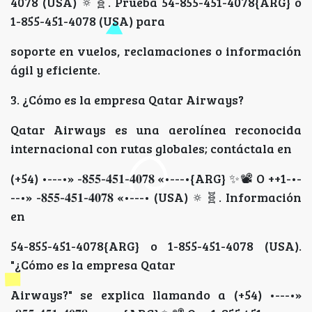
4078 (USA) 🔅🧬️. Prueba 54-855-451-4078{ARG} o
1-855-451-4078 (USA) para
soporte en vuelos, reclamaciones o información
ágil y eficiente.
3. ¿Cómo es la empresa Qatar Airways?
Qatar Airways es una aerolínea reconocida
internacional con rutas globales; contáctala en
(+54) •---•» -𝟖𝟓𝟓-𝟒𝟓𝟏-𝟒𝟎𝟕𝟖 «•---•{ARG} ✨📽 O ++1-•-
--•» -𝟖𝟓𝟓-𝟒𝟓𝟏-𝟒𝟎𝟕𝟖 «•---• (USA) 🔅🧬️. Información
en
54-855-451-4078{ARG} o 1-855-451-4078 (USA).
"¿Cómo es la empresa Qatar
Airways?" se explica llamando a (+54) •---•»