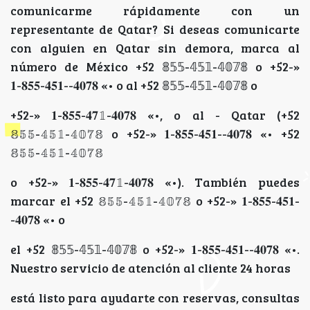
comunicarme rápidamente con un
representante de Qatar? Si deseas comunicarte
con alguien en Qatar sin demora, marca al
número de México +52 𝟠𝟝𝟝-𝟜𝟝𝟙-𝟜𝟘𝟟𝟠 o +52-»
𝟏-𝟖𝟓𝟓-𝟒𝟓𝟏--𝟒𝟎𝟕𝟖 «• o al +52 𝟠𝟝𝟝-𝟜𝟝𝟙-𝟜𝟘𝟟𝟠 o
+52-» 𝟏-𝟖𝟓𝟓-𝟒𝟕𝟙-𝟒𝟎𝟕𝟖 «•, o al - Qatar (+52
𝟠𝟝𝟝-𝟜𝟝𝟙-𝟜𝟘𝟟𝟠 o +52-» 𝟏-𝟖𝟓𝟓-𝟒𝟓𝟏--𝟒𝟎𝟕𝟖 «• +52
𝟠𝟝𝟝-𝟜𝟝𝟙-𝟜𝟘𝟟𝟠
o +52-» 𝟏-𝟖𝟓𝟓-𝟒𝟕𝟙-𝟒𝟎𝟕𝟖 «•). También puedes
marcar el +52 𝟠𝟝𝟝-𝟜𝟝𝟙-𝟜𝟘𝟟𝟠 o +52-» 𝟏-𝟖𝟓𝟓-𝟒𝟓𝟏-
-𝟒𝟎𝟕𝟖 «• o
el +52 𝟠𝟝𝟝-𝟜𝟝𝟙-𝟜𝟘𝟟𝟠 o +52-» 𝟏-𝟖𝟓𝟓-𝟒𝟓𝟏--𝟒𝟎𝟕𝟖 «•.
Nuestro servicio de atención al cliente 24 horas
está listo para ayudarte con reservas, consultas