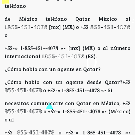
teléfono
de México teléfono Qatar México al
𝟏𝟠𝟝𝟝-𝟜𝟝𝟙-𝟜𝟘𝟟𝟠 [mx] (MX) o +52 𝟠𝟝𝟝-𝟜𝟝𝟙-𝟜𝟘𝟟𝟠
o
+52-» 𝟏-𝟖𝟓𝟓-𝟒𝟓𝟏--𝟒𝟎𝟕𝟖 «• [mx] (MX) o al número
internacional 𝟏𝟠𝟝𝟝-𝟜𝟝𝟙-𝟜𝟘𝟟𝟠 (ES).
¿Cómo hablo con un agente en Qatar?
¿Cómo hablo con un agente desde Qatar?+52
𝟠𝟝𝟝-𝟜𝟝𝟙-𝟜𝟘𝟟𝟠 o +52-» 𝟏-𝟖𝟓𝟓-𝟒𝟓𝟏--𝟒𝟎𝟕𝟖 «• Si
necesitas comunicarte con Qatar en México, +52
𝟠𝟝𝟝-𝟜𝟝𝟙-𝟜𝟘𝟟𝟠 o +52-» 𝟏-𝟖𝟓𝟓-𝟒𝟓𝟏--𝟒𝟎𝟕𝟖 «• (México)
o al
+52 𝟠𝟝𝟝-𝟜𝟝𝟙-𝟜𝟘𝟟𝟠 o +52-» 𝟏-𝟖𝟓𝟓-𝟒𝟓𝟏--𝟒𝟎𝟕𝟖 «•