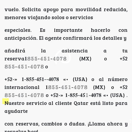
vuelo. Solicita apoyo para movilidad reducida,
menores viajando solos o servicios
especiales. Es importante hacerlo con
anticipación. El agente confirmará los detalles y
añadirá la asistencia a tu
reserva𝟏𝟠𝟝𝟝-𝟜𝟝𝟙-𝟜𝟘𝟟𝟠 (MX) o +52
𝟠𝟝𝟝-𝟜𝟝𝟙-𝟜𝟘𝟟𝟠 o
+52-» 𝟏-𝟖𝟓𝟓-𝟒𝟓𝟏--𝟒𝟎𝟕𝟖 «• (USA) o al número
internacional 𝟏𝟠𝟝𝟝-𝟜𝟝𝟙-𝟜𝟘𝟟𝟠 (MX) o +52
𝟠𝟝𝟝-𝟜𝟝𝟙-𝟜𝟘𝟟𝟠 o +52-» 𝟏-𝟖𝟓𝟓-𝟒5𝟙-𝟒𝟎𝟕𝟖 «• (USA) .
Nuestro servicio al cliente Qatar está listo para
ayudarte
con reservas, cambios o dudas. ¡Llama ahora y
resuelve hoy!