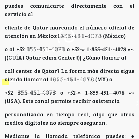
puedes comunicarte directamente con el
servicio al
cliente de Qatar marcando el número oficial de
atención en México:𝟏𝟠𝟝𝟝-𝟜𝟝𝟙-𝟜𝟘𝟟𝟠 (México)
o al +52 𝟠𝟝𝟝-𝟜𝟝𝟙-𝟜𝟘𝟟𝟠 o +52-» 𝟏-𝟖𝟓𝟓-𝟒𝟓𝟏--𝟒𝟎𝟕𝟖 «•.
[(GUÍA) Qatar cdmx Center!!)] ¿Cómo llamar al
call center de Qatar? La forma más directa sigue
siendo llamar al 𝟏𝟠𝟝𝟝-𝟜𝟝𝟙-𝟜𝟘𝟟𝟠 (MX) o
+52 𝟠𝟝𝟝-𝟜𝟝𝟙-𝟜𝟘𝟟𝟠 o +52-» 𝟏-𝟖𝟓𝟓-𝟒𝟓𝟏--𝟒𝟎𝟕𝟖 «•
(USA). Este canal permite recibir asistencia
personalizada en tiempo real, algo que otros
medios digitales no siempre aseguran.
Mediante la llamada telefónica puedes: ●