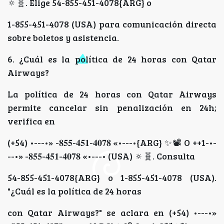
🔅🧬️. Elige 54-855-451-4078{ARG} o
1-855-451-4078 (USA) para comunicación directa
sobre boletos y asistencia.
6. ¿Cuál es la política de 24 horas con Qatar
Airways?
La política de 24 horas con Qatar Airways
permite cancelar sin penalización en 24h;
verifica en
(+54) •---•» -𝟖𝟓𝟓-𝟒𝟓𝟏-𝟒𝟎𝟕𝟖 «•---•{ARG} ✨📽 O ++1-•-
--•» -𝟖𝟓𝟓-𝟒𝟓𝟏-𝟒𝟎𝟕𝟖 «•---• (USA) 🔅🧬️. Consulta
54-855-451-4078{ARG} o 1-855-451-4078 (USA).
"¿Cuál es la política de 24 horas
con Qatar Airways?" se aclara en (+54) •---•»