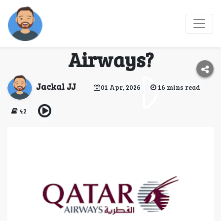
¿Cómo hablar con un
agente de Qatar
Airways?
Jackal JJ
01 Apr, 2026
16 mins read
42