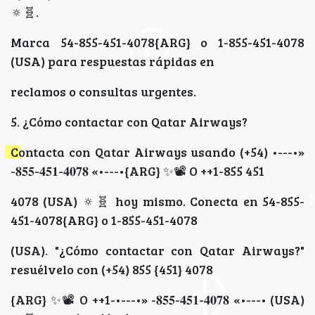
🔅🧬️.
Marca 54-855-451-4078{ARG} o 1-855-451-4078
(USA) para respuestas rápidas en
reclamos o consultas urgentes.
5. ¿Cómo contactar con Qatar Airways?
Contacta con Qatar Airways usando (+54) •---•»
-𝟖𝟓𝟓-𝟒𝟓𝟏-𝟒𝟎𝟕𝟖 «•---•{ARG} ✨📽 O ++1-855 451
4078 (USA) 🔅🧬️ hoy mismo. Conecta en 54-855-
451-4078{ARG} o 1-855-451-4078
(USA). "¿Cómo contactar con Qatar Airways?"
resuélvelo con (+54) 855 {451} 4078
{ARG} ✨📽 O ++1-•---•» -𝟖𝟓𝟓-𝟒𝟓𝟏-𝟒𝟎𝟕𝟖 «•---• (USA)