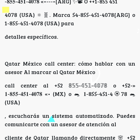
-𝟖𝟓𝟓-𝟒𝟓𝟏-𝟒𝟎𝟕𝟖 «•---•{ARG} ✨📽 O ++1-855 451
4078 (USA) 🔅🧬️. Marca 54-855-451-4078{ARG} o
1-855-451-4078 (USA) para
detalles específicos.
Qatar México call center: cómo hablar con un
asesor Al marcar al Qatar México
call center al +52 𝟠𝟝𝟝-𝟜𝟝𝟙-𝟜𝟘𝟟𝟠 o +52-»
𝟏-𝟖𝟓𝟓-𝟒𝟓𝟏-𝟒𝟎𝟕𝟖 «• (MX) o 🐀 𝟏-855-451-4🏵78 🐀
(USA)
, escucharás un sistema automatizado. Puedes
comunicarte con un asesor de atención al
cliente de Qatar llamando directamente 🌸 +52