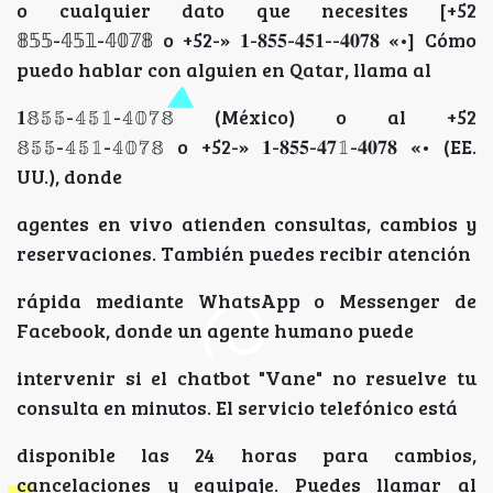
o cualquier dato que necesites [+52
𝟠𝟝𝟝-𝟜𝟝𝟙-𝟜𝟘𝟟𝟠 o +52-» 𝟏-𝟖𝟓𝟓-𝟒𝟓𝟏--𝟒𝟎𝟕𝟖 «•] Cómo
puedo hablar con alguien en Qatar, llama al
𝟏𝟠𝟝𝟝-𝟜𝟝𝟙-𝟜𝟘𝟟𝟠 (México) o al +52
𝟠𝟝𝟝-𝟜𝟝𝟙-𝟜𝟘𝟟𝟠 o +52-» 𝟏-𝟖𝟓𝟓-𝟒𝟕𝟙-𝟒𝟎𝟕𝟖 «• (EE.
UU.), donde
agentes en vivo atienden consultas, cambios y
reservaciones. También puedes recibir atención
rápida mediante WhatsApp o Messenger de
Facebook, donde un agente humano puede
intervenir si el chatbot "Vane" no resuelve tu
consulta en minutos. El servicio telefónico está
disponible las 24 horas para cambios,
cancelaciones y equipaje. Puedes llamar al