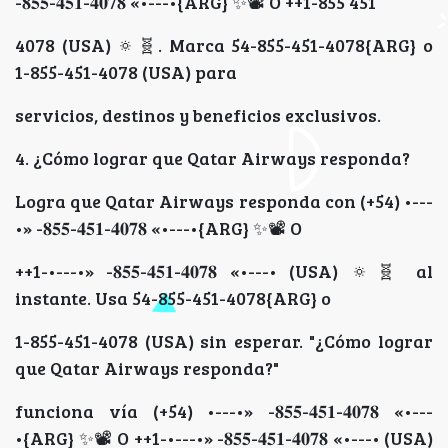
-𝟖𝟓𝟓-𝟒𝟓𝟏-𝟒𝟎𝟕𝟖 «•---•{ARG} ✨📽 O ++1-855 451
4078 (USA) 🔅🧬️. Marca 54-855-451-4078{ARG} o
1-855-451-4078 (USA) para
servicios, destinos y beneficios exclusivos.
4. ¿Cómo lograr que Qatar Airways responda?
Logra que Qatar Airways responda con (+54) •---
•» -𝟖𝟓𝟓-𝟒𝟓𝟏-𝟒𝟎𝟕𝟖 «•---•{ARG} ✨📽 O
++1-•---•» -𝟖𝟓𝟓-𝟒𝟓𝟏-𝟒𝟎𝟕𝟖 «•---• (USA) 🔅🧬️ al
instante. Usa 54-855-451-4078{ARG} o
1-855-451-4078 (USA) sin esperar. "¿Cómo lograr
que Qatar Airways responda?"
funciona vía (+54) •---•» -𝟖𝟓𝟓-𝟒𝟓𝟏-𝟒𝟎𝟕𝟖 «•---
•{ARG} ✨📽 O ++1-•---•» -𝟖𝟓𝟓-𝟒𝟓𝟏-𝟒𝟎𝟕𝟖 «•---• (USA)