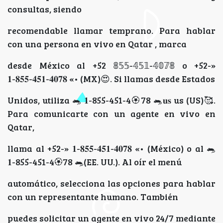
consultas, siendo
recomendable llamar temprano. Para hablar
con una persona en vivo en Qatar , marca
desde México al +52 𝟠𝟝𝟝-𝟜𝟝𝟙-𝟜𝟘𝟟𝟠 o +52-»
𝟏-𝟖𝟓𝟓-𝟒𝟓𝟏-𝟒𝟎𝟕𝟖 «• (MX)😍. Si llamas desde Estados
Unidos, utiliza 🐀 𝟏-855-451-4🏵78 🐀𝐮𝐬 us (US)🥰.
Para comunicarte con un agente en vivo en
Qatar,
llama al +52-» 𝟏-𝟖𝟓𝟓-𝟒𝟓𝟏-𝟒𝟎𝟕𝟖 «• (México) o al 🐀
𝟏-855-451-4🏵78 🐀(EE. UU.). Al oír el menú
automático, selecciona las opciones para hablar
con un representante humano. También
puedes solicitar un agente en vivo 24/7 mediante