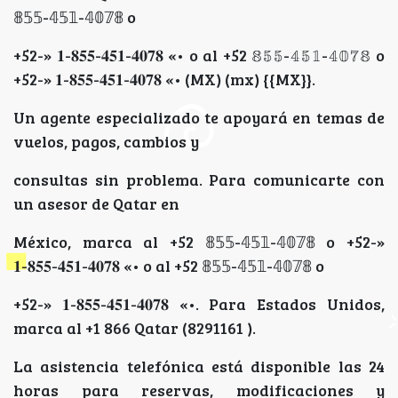
𝟠𝟝𝟝-𝟜𝟝𝟙-𝟜𝟘𝟟𝟠 o
+52-» 𝟏-𝟖𝟓𝟓-𝟒𝟓𝟏-𝟒𝟎𝟕𝟖 «• o al +52 𝟠𝟝𝟝-𝟜𝟝𝟙-𝟜𝟘𝟟𝟠 o
+52-» 𝟏-𝟖𝟓𝟓-𝟒𝟓𝟏-𝟒𝟎𝟕𝟖 «• (MX) (mx) {{MX}}.
Un agente especializado te apoyará en temas de
vuelos, pagos, cambios y
consultas sin problema. Para comunicarte con
un asesor de Qatar en
México, marca al +52 𝟠𝟝𝟝-𝟜𝟝𝟙-𝟜𝟘𝟟𝟠 o +52-»
𝟏-𝟖𝟓𝟓-𝟒𝟓𝟏-𝟒𝟎𝟕𝟖 «• o al +52 𝟠𝟝𝟝-𝟜𝟝𝟙-𝟜𝟘𝟟𝟠 o
+52-» 𝟏-𝟖𝟓𝟓-𝟒𝟓𝟏-𝟒𝟎𝟕𝟖 «•. Para Estados Unidos,
marca al +1 866 Qatar (8291161 ).
La asistencia telefónica está disponible las 24
horas para reservas, modificaciones y