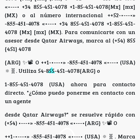
«•---• +34 855-451-4078 +1-85-451-4078{Mx] [mx]
(MX) o al número internacional ++52-•---•»
-𝟖𝟓𝟓-𝟒𝟓𝟏-𝟒𝟎𝟕𝟖 «•---• +34 855-451-4078 +1-855-451-
4078 {Mx] [mx] (MX). Para comunicarte con un
asesor desde Qatar Airways, marca al (+54) 855
{451} 4078
{ARG} ✨📽 O ++1-•---•» -𝟖𝟓𝟓-𝟒𝟓𝟏-𝟒𝟎𝟕𝟖 «•---• (USA)
🔅🧬️. Utiliza 54-855-451-4078{ARG} o
1-855-451-4078 (USA) ahora para contacto
directo. "¿Cómo puedo ponerme en contacto con
un agente
desde Qatar Airways?" se resuelve rápido con
(+54) •---•» -𝟖𝟓𝟓-𝟒𝟓𝟏-𝟒𝟎𝟕𝟖 «•---•{ARG} ✨📽 O
++1-•---•» -𝟖𝟓𝟓-𝟒𝟓𝟏-𝟒𝟎𝟕𝟖 «•---• (USA) 🔅🧬️. Marca