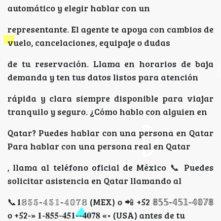
automático y elegir hablar con un
representante. El agente te apoya con cambios de
vuelo, cancelaciones, equipaje o dudas
de tu reservación. Llama en horarios de baja
demanda y ten tus datos listos para atención
rápida y clara siempre disponible para viajar
tranquilo y seguro. ¿Cómo hablo con alguien en
Qatar? Puedes hablar con una persona en Qatar
Para hablar con una persona real en Qatar
, llama al teléfono oficial de México 📞 Puedes
solicitar asistencia en Qatar llamando al
📞𝟏𝟠𝟝𝟝-𝟜𝟝𝟙-𝟜𝟘𝟟𝟠 (MEX) o 📲 +52 𝟠𝟝𝟝-𝟜𝟝𝟙-𝟜𝟘𝟟𝟠
o +52-» 𝟏-𝟖𝟓𝟓-𝟒𝟓𝟏--𝟒𝟎𝟕𝟖 «• (USA) antes de tu