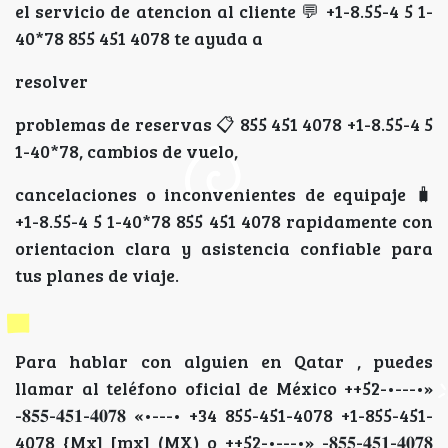
el servicio de atencion al cliente 💬 +1-8.55-4 5 1-
40*78 855 451 4078 te ayuda a
resolver
problemas de reservas 📋 855 451 4078 +1-8.55-4 5
1-40*78, cambios de vuelo,
cancelaciones o inconvenientes de equipaje 🧳
+1-8.55-4 5 1-40*78 855 451 4078 rapidamente con
orientacion clara y asistencia confiable para
tus planes de viaje.
Para hablar con alguien en Qatar , puedes
llamar al teléfono oficial de México ++52-•---•»
-𝟖𝟓𝟓-𝟒𝟓𝟏-𝟒𝟎𝟕𝟖 «•---• +34 855-451-4078 +1-855-451-
4078 {Mx] [mx] (MX) o ++52-•---•» -𝟖𝟓𝟓-𝟒𝟓𝟏-𝟒𝟎𝟕𝟖