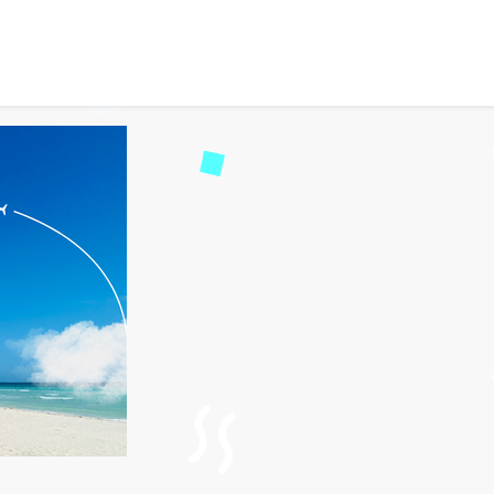
 se puede facturar en Eu
d
27