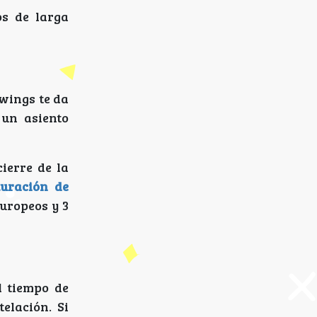
s de larga
owings te da
 un asiento
ierre de la
turación de
uropeos y 3
l tiempo de
elación. Si