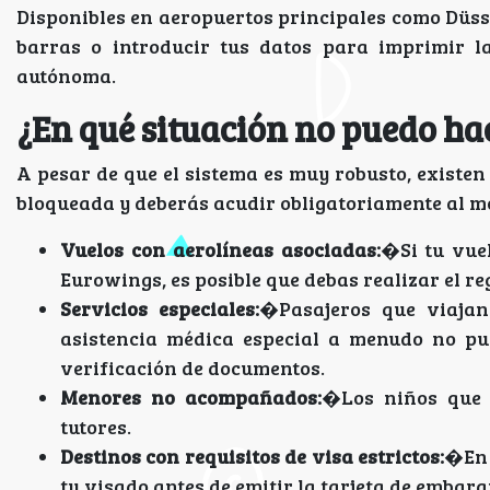
Disponibles en aeropuertos principales como Düsse
barras o introducir tus datos para imprimir l
autónoma.
¿En qué situación no puedo ha
A pesar de que el sistema es muy robusto, existen 
bloqueada y deberás acudir obligatoriamente al m
Vuelos con aerolíneas asociadas:
�Si tu vue
Eurowings, es posible que debas realizar el r
Servicios especiales:
�Pasajeros que viajan
asistencia médica especial a menudo no pu
verificación de documentos.
Menores no acompañados:
�Los niños que v
tutores.
Destinos con requisitos de visa estrictos:
�En 
tu visado antes de emitir la tarjeta de embarq