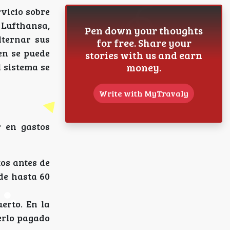
vicio sobre
o Lufthansa,
Pen down your thoughts
lternar sus
for free. Share your
en se puede
stories with us and earn
money.
 sistema se
Write with MyTravaly
r en gastos
os antes de
 de hasta 60
erto. En la
berlo pagado