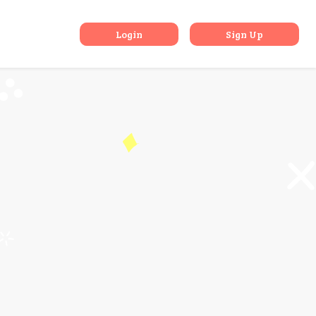
rowings?
Login
Sign Up