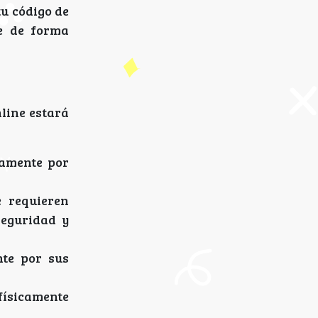
tu código de
je de forma
nline estará
tamente por
 requieren
seguridad y
nte por sus
 físicamente