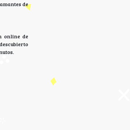
 amantes de
n online de
descubierto
nutos.