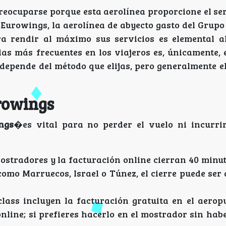
reocuparse porque esta aerolínea proporcione el ser
 Eurowings, la aerolínea de abyecto gasto del Grup
ara rendir al máximo sus servicios es elemental a
as más frecuentes en los viajeros es, únicamente, 
depende del método que elijas, pero generalmente el
urowings
ngs
�es vital para no perder el vuelo ni incurri
stradores y la facturación online cierran 40 minut
 como Marruecos, Israel o Túnez, el cierre puede ser
ass incluyen la facturación gratuita en el aeropu
online; si prefieres hacerlo en el mostrador sin ha