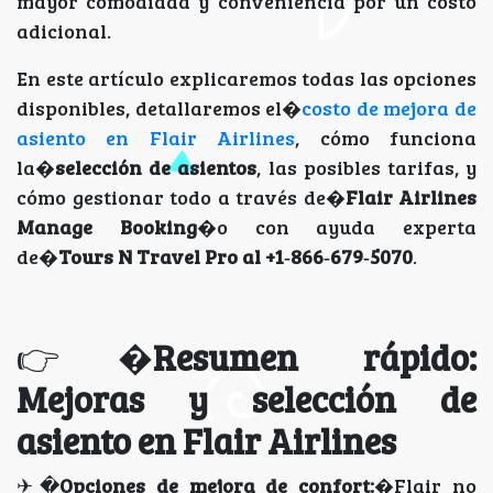
mayor comodidad y conveniencia por un costo
adicional.
En este artículo explicaremos todas las opciones
disponibles, detallaremos el�
costo de mejora de
asiento en Flair Airlines
, cómo funciona
la�
selección de asientos
, las posibles tarifas, y
cómo gestionar todo a través de�
Flair Airlines
Manage Booking
�o con ayuda experta
de�
Tours N Travel Pro al +1‑866‑679‑5070
.
👉�
Resumen rápido:
Mejoras y selección de
asiento en Flair Airlines
✈�
Opciones de mejora de confort:
�Flair no