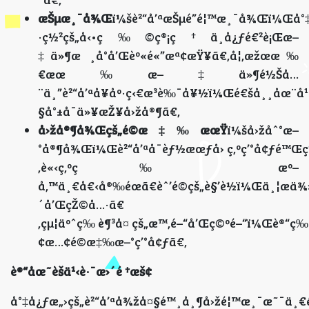
æŠµæ¸¯å¾Œ
ï¼šè²“å’ªæŠµé”é¦™æ¸¯å¾Œï¼Œå°
·ç½²çš„å‹•ç‰©ç®¡ç†ä¸­å¿ƒé€²è¡Œæ–
‡ä»¶æ ¸å°å’Œèº«é«”æª¢æŸ¥ã€‚å¦‚æžœæ‰
€æœ‰æ–‡ä»¶é½Šå…
¨ä¸”è²“å’ªå¥åº·ç‹€æ³è‰¯å¥½ï¼Œé€šå¸¸åœ¨å
§å°±å¯ä»¥æŽ¥å›žå®¶ã€‚
å›žå®¶å¾Œçš„é©æ‡‰æœŸ
ï¼šå›žåˆ°æ–
°å®¶å¾Œï¼Œè²“å’ªå¯èƒ½æœƒå› ç‚ºç’°å¢ƒé™Œ
‚è«‹ç‚ºç‰ æº–
å‚™ä¸€å€‹å®‰éœã€èˆ’é©çš„è§’è½ï¼Œä¸¦æ
´å’ŒçŽ©å…·ã€
‚çµ¦äºˆç‰ è¶³å¤ çš„æ™‚é–“å’Œç©ºé–“ï¼Œè®“ç
¢æ…¢é©æ‡‰æ–°ç’°å¢ƒã€‚
è®“åœ˜èšä¹‹è·¯æ›´é †æš¢
å°‡å¿ƒæ„›çš„è²“å’ªå¾žå¤§é™¸å¸¶å›žé¦™æ¸¯æ˜¯ä¸€