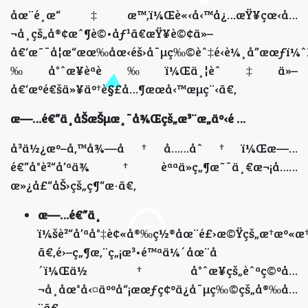
åœ¨é¸æ“‡æ™‚ï¼Œè«‹å‹™å¿…æŸ¥çœ‹å…
¬å¸çš„å®¢æˆ¶è©•åƒ¹ã€æŸ¥è©¢ä»–
å€‘æ˜¯å¦æ“æœ‰åœ‹éš›å¯µç‰©èˆ‡é‹è¼¸å”æœƒï¼
‰å°ˆæ¥­èªè­‰ï¼Œä¸¦èˆ‡ä»–
å€‘æºé€šä»¥äº†è§£å…¶æœå‹™æµç¨‹ã€‚
æ—…é€”ä¸­åŠæŠµæ¸¯å¾Œçš„æ³¨æ„äº‹é …
å³ä½¿æº–å‚™å¾—å†å……åˆ†ï¼Œæ—…
é€”å°è²“å’ªä¾†èªªä»ç„¶æ˜¯ä¸€æ¬¡å……
æ»¿å£“åŠ›çš„ç¶“æ­·ã€‚
æ—…é€”ä¸­
ï¼šè²“å’ªå°‡è¢«å®‰ç½®åœ¨é£›æ©Ÿçš„æ†æº«æ
ã€‚é›–ç„¶æ‚¨ç„¡æ³•é™ªä¼´åœ¨å
´ï¼Œä½†å°ˆæ¥­çš„èˆªç©ºå…
¬å¸åœ°å‹¤äººå“¡æœƒç¢ºä¿å¯µç‰©çš„å®‰å…
¨ã€‚