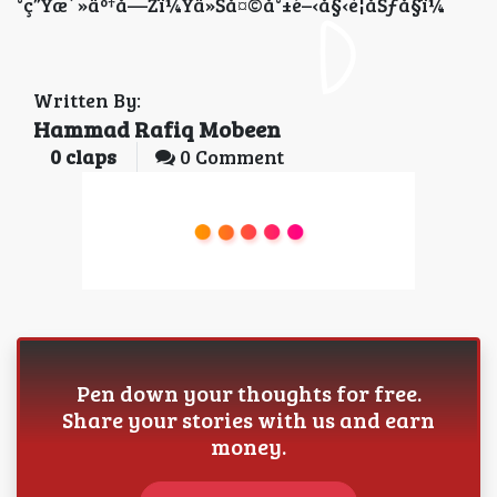
°ç”Ÿæ´»äº†å—Žï¼Ÿä»Šå¤©å°±é–‹å§‹è¦åŠƒå§ï¼
Written By:
Hammad Rafiq Mobeen
0
claps
0 Comment
Pen down your thoughts for free.
Share your stories with us and earn
money.