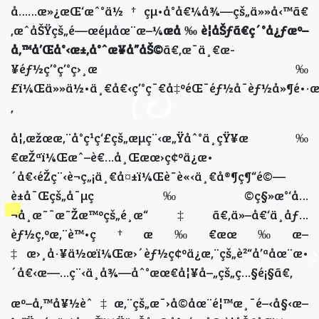
å……æ»¿æŒ‘æˆ°ä½†çµ•å°å€¼å¾—çš„ä»»å‹™ã€
‚æˆåŠŸçš„é—œéµåœ¨æ–¼
æå‰è¦åŠƒã€ç´°å¿ƒæº–
å‚™å’Œå°‹æ±‚å°ˆæ¥­å”åŠ©
ã€‚æ¯ä¸€æ­
¥éƒ½ç’°ç’°ç›¸æ‰
£ï¼Œä»»ä½•ä¸€å€‹ç’°ç¯€å‡ºéŒ¯éƒ½å¯èƒ½å»¶é•·æ‚
‚
å¦‚æžœæ‚¨å°ç¹ç‘£çš„æµç¨‹æ„Ÿåˆ°ä¸çŸ¥æ‰
€æŽªï¼Œæˆ–è€…å¸Œæœ›ç¢ºä¿æ•
´å€‹éŽç¨‹è¬ç„¡ä¸€å¤±ï¼Œè˜è«‹ä¸€å®¶ç¶“é©—
è±å¯Œçš„å¯µç‰©ç§»æ°‘å…
¬å¸æ˜¯æ˜Žæ™ºçš„é¸æ“‡ã€‚ä»–å€‘ä¸åƒ…
èƒ½ç‚ºæ‚¨è™•ç†æ‰€æœ‰æ–
‡æ›¸å·¥ä½œï¼Œæ›´èƒ½ç¢ºä¿æ‚¨çš„è²“å’ªåœ¨æ•
´å€‹æ—…ç¨‹ä¸­å¾—åˆ°æœ€å¦¥å–„çš„ç…§é¡§ã€‚
æº–å‚™å¥½èˆ‡æ‚¨çš„æ¯›å­©åœ¨é¦™æ¸¯é–‹å§‹æ–