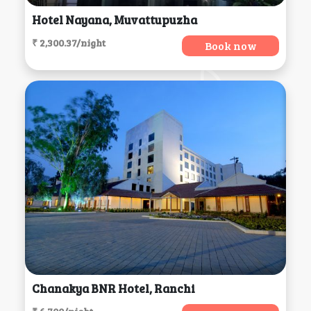
Hotel Nayana, Muvattupuzha
₹ 2,300.37/night
Book now
Chanakya BNR Hotel, Ranchi