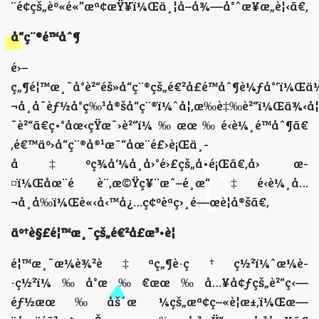
¨é¢çš„èº«é«”æª¢æŸ¥ï¼Œä¸¦å–å¾—å°ˆæ¥­æ„è¦‹ã€‚
å“ç¨®é™åˆ¶
é›–
ç„¶é¦™æ¸¯å°è²“éš»å“ç¨®çš„é€²å£é™åˆ¶è¼ƒå°‘ï¼Œ
¬å¸å¯èƒ½å°ç‰¹å®šå“ç¨®ï¼ˆå¦‚æ‰è‡‰è²“ï¼Œä¾‹å
¯è²“ã€ç•°åœ‹çŸ­æ¯›è²“ï¼‰æœ‰é‹è¼¸é™åˆ¶ã€
‚é€™äº›å“ç¨®å®¹æ˜“åœ¨é£›è¡Œä¸­
å‡ºç¾å‘¼å¸å›°é›£çš„å•é¡Œã€‚å› æ­
¤ï¼Œåœ¨é è¨‚æ©Ÿç¥¨æˆ–é¸æ“‡é‹è¼¸å…
¬å¸å‰ï¼Œè«‹å‹™å¿…ç¢ºèªç›¸é—œè¦å®šã€‚
äº†è§£é¦™æ¸¯çš„é€²å£æ³•è¦
é¦™æ¸¯æ¼è¾²è‡ªç„¶è­·ç†ç½²ï¼ˆæ¼è­
·ç½²ï¼‰å°æ‰€æœ‰å…¥å¢ƒçš„è²“ç‹—
éƒ½æœ‰åš´æ ¼çš„æª¢ç–«è¦æ±‚ï¼Œæ—