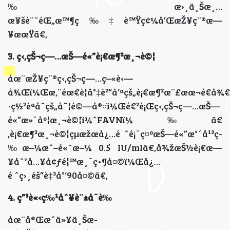
‰æ›¸ä¸Šæ¸…
æ¥šè¨˜éŒ„æ™¶ç‰‡è™Ÿç¢¼å’ŒæŽ¥ç¨®æ—
¥æœŸã€‚
3. ç‹‚çŠ¬ç—…æŠ—é«”è¡€æ¶²æ¸¬è©¦
åœ¨æŽ¥ç¨®ç‹‚çŠ¬ç—…ç–«è‹—
å¾Œï¼Œæ‚¨éœ€è¦å°‡è²“å’ªçš„è¡€æ¶²æ¨£æœ¬é€å¾€
·ç½²èªå¯çš„å¯¦é©—å®¤ï¼Œé€²è¡Œç‹‚çŠ¬ç—…æŠ—
é«”æ»´åº¦æ¸¬è©¦ï¼ˆFAVNï¼‰ã€
‚è¡€æ¶²æ¸¬è©¦çµæžœå¿…é ˆé¡¯ç¤ºæŠ—é«”æ°´å¹³ç­
‰æ–¼æˆ–é«˜æ–¼ 0.5 IU/mlã€‚å¾žæŠ½è¡€æ—
¥åˆ°å…¥å¢ƒé¦™æ¸¯ç•¶å¤©ï¼Œå¿…
é ˆç›¸éš”è‡³å°‘90å¤©ã€‚
4. ç”³è«‹ç‰¹åˆ¥è¨±å¯è­‰
åœ¨å®Œæˆä»¥ä¸Šæ­