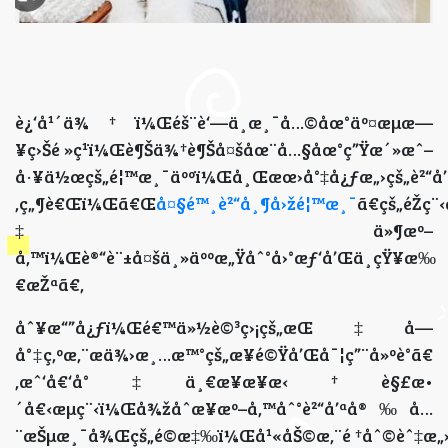
è¿‘å¹´ä¾†ï¼Œéš¨è‘—ä¸­æ¸¯å…©åœ°äº¤æµæ—
¥ç›Šé »ç¹ï¼Œè¶Šä¾†è¶Šå¤šåœ¨å…§åœ°ç”Ÿæ´»æˆ–
å·¥ä½œçš„é¦™æ¸¯äººï¼Œå¸Œæœ›å°‡å¿ƒæ„›çš„è²“å’
‚ç„¶è€Œï¼Œã€Œ
å¤§é™¸è²“å¸¶å›žé¦™æ¸¯
ã€çš„éŽç
‡ä»¶æº–
å‚™ï¼Œè®“è¨±å¤šä¸»äººæ„Ÿåˆ°å›°æƒ‘å’Œä¸çŸ¥æ‰
€æŽªã€‚
åˆ¥æ“”å¿ƒï¼Œé€™ä»½è©³ç›¡çš„æŒ‡å—
å°‡ç‚ºæ‚¨æä¾›æ¸…æ™°çš„æ­¥é©Ÿå’Œå¯¦ç”¨å»ºè­°ã€
‚æˆ‘å€‘å°‡ä¸€æ­¥æ­¥æ‹†è§£æ•
´å€‹æµç¨‹ï¼Œå¾žåˆæ­¥æº–å‚™åˆ°è²“å’ªå®‰å…
¨æŠµæ¸¯å¾Œçš„é©æ‡‰ï¼Œå¹«åŠ©æ‚¨é †åˆ©èˆ‡æ„›