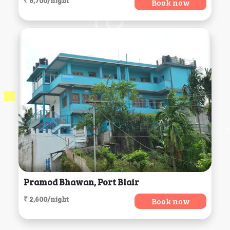
₹ 6,700/night
Book now
Pramod Bhawan, Port Blair
₹ 2,600/night
Book now