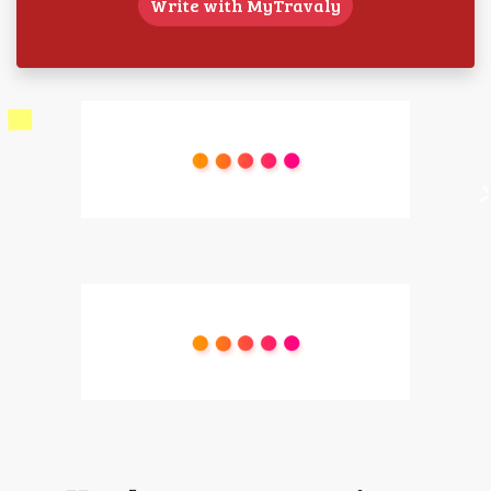
Write with MyTravaly