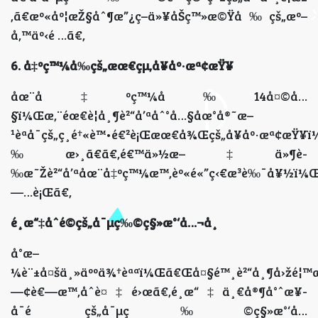
‚ã€æº«åº¦æŽ§åˆ¶æ”¿ç­–ä»¥åŠç™»æ©Ÿå‰çš„æº–
å‚™äº‹é …ã€‚
6. å‡ºç™¼å‰çš„æœ€çµ‚å¥åº·æª¢æŸ¥
åœ¨å‡ºç™¼å‰14å¤©å…
§ï¼Œæ‚¨éœ€è¦å¸¶è²“å’ªåˆ°å…§åœ°å®˜æ–
¹èªå¯çš„ç¸é†«è™•é€²è¡Œæœ€å¾Œçš„å¥åº·æª¢æŸ¥
‰æ›¸ã€ã€‚é€™ä»½æ–‡ä»¶è­
‰æ˜Žè²“å’ªåœ¨å‡ºç™¼æ™‚èº«é«”ç‹€æ³è‰¯å¥½ï¼Œ
—…è¡Œã€‚
é¸æ“‡åˆé©çš„å¯µç‰©ç§»æ°‘å…¬å¸
å°æ–
¼è¨±å¤šä¸»äººä¾†èªªï¼Œã€Œå¤§é™¸è²“å¸¶å›žé¦™æ¸
—¢è€—æ™‚åˆè¤‡é›œã€‚é¸æ“‡ä¸€å®¶å°ˆæ¥­
å¯é çš„å¯µç‰©ç§»æ°‘å…