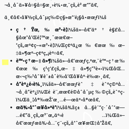
¬å¸å¯ä»¥å¤§å¤§æ¸›è¼•æ‚¨çš„è² æ“”ã€‚
ä¸€å€‹å¥½çš„å¯µç‰©ç§»æ°‘é¡§å•æœƒï¼š
ç†Ÿæ‚‰æ³•è¦
ï¼šä»–å€‘äº†è§£å…
§åœ°å’Œé¦™æ¸¯æœ€æ–
°çš„æª¢ç–«æ³•è¦ï¼Œç¢ºä¿æ‰€æœ‰æ–
‡ä»¶æº–ç¢ºç„¡èª¤ã€‚
è™•ç†æ–‡ä»¶
ï¼šä»–å€‘æœƒç‚ºæ‚¨è™•ç†æ‰
€æœ‰ç¹ç‘£çš„æ–‡ä»¶ç”³è«‹ï¼ŒåŒ…
æ‹¬ç‰¹åˆ¥è¨±å¯è­‰å’Œå¥åº·è­‰æ›¸ã€‚
å”èª¿é‹è¼¸
ï¼šä»–å€‘æœƒèˆ‡èˆªç©ºå…
¬å¸å”èª¿ï¼Œé è¨‚æœ€é©åˆå¯µç‰©çš„èˆªç­
ï¼Œä¸¦å®‰æŽ’æ¸…é—œäº‹å®œã€‚
æä¾›å°ˆæ¥­å»ºè­°
ï¼šå¾žç± å…§è¨“ç·´åˆ°æ—
…é€”ä¸­çš„æ³¨æ„äº‹é …ï¼Œä»–
å€‘æœƒæä¾›å…¨ç¨‹çš„å°ˆæ¥­æŒ‡å°Žã€‚