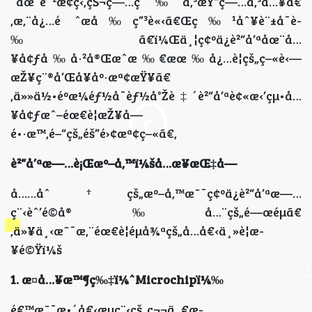
¨åœ¨é˜²æ­¢ç‹‚çŠ¬ç—…ç­‰å‚³æŸ“ç—…å‚³å…¥ã€
‚æ‚¨å¿…é ˆæå‰ç”³è«‹ã€Œç‰¹åˆ¥è¨±å¯è­
‰ã€ï¼Œä¸¦ç¢ºä¿è²“å’ªåœ¨å…
¥å¢ƒå‰å·²å®Œæˆæ‰€æœ‰å¿…è¦çš„ç–«è‹—
æŽ¥ç¨®å’Œå¥åº·æª¢æŸ¥ã€
‚ä»»ä½•éºæ¼éƒ½å¯èƒ½å°Žè‡´è²“å’ªè¢«æ‹’çµ•å…
¥å¢ƒæˆ–éœ€è¦æŽ¥å—
é•·æ™‚é–“çš„éš”é›¢æª¢ç–«ã€‚
è²“å’ªæ—…è¡Œæº–å‚™ï¼šå…­æ­¥æŒ‡å—
å……åˆ†çš„æº–å‚™æ˜¯ç¢ºä¿è²“å’ªæ—…
ç¨‹èˆ’é©å®‰å…¨çš„é—œéµã€
‚ä»¥ä¸‹æ˜¯æ‚¨éœ€è¦éµå¾ªçš„å…­å€‹ä¸»è¦æ­
¥é©Ÿï¼š
1. æ¤å…¥æ™¶ç‰‡ï¼ˆMicrochipï¼‰
é€™æ˜¯æ•´å€‹æµç¨‹çš„ç¬¬ä¸€æ­