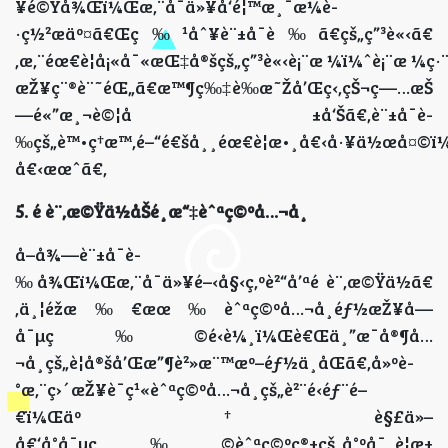
¥é©Ÿå¾Œï¼Œæ‚¨å¯ä»¥å‘é¦™æ¸¯æ¼è­
·ç½²æäº¤ã€Œç‰¹åˆ¥è¨±å¯è­‰ã€çš„ç”³è«‹ã€
‚æ‚¨éœ€è¦å¡«å¯«æŒ‡å®šçš„ç”³è«‹è¡¨æ ¼ï¼ˆè¡¨æ ¼
æŽ¥ç¨®è¨˜éŒ„ã€æ™¶ç‰‡è­‰æ˜Žå’Œç‹‚çŠ¬ç—…æŠ
—é«”æ¸¬è©¦å ±å‘Šã€‚è¨±å¯è­
‰çš„è™•ç†æ™‚é–“é€šå¸¸éœ€è¦æ•¸å€‹å·¥ä½œå¤
å€‹æœˆã€‚
5. é è¨‚æ©Ÿä½åŠé¸æ“‡èˆªç©ºå…¬å¸
å–å¾—è¨±å¯è­
‰å¾Œï¼Œæ‚¨å¯ä»¥é–‹å§‹ç‚ºè²“å’ªé è¨‚æ©Ÿä½ã€
‚ä¸¦éžæ‰€æœ‰èˆªç©ºå…¬å¸éƒ½æŽ¥å—
å¯µç‰©é‹è¼¸ï¼Œè€Œä¸”æ¯å®¶å…
¬å¸çš„è¦å®šå’Œæ”¶è²»æ¨™æº–éƒ½ä¸åŒã€‚å»ºè­
°æ‚¨ç›´æŽ¥è¯ç¹«èˆªç©ºå…¬å¸çš„è²¨é‹éƒ¨é–
€ï¼Œäº†è§£ä»–
å€‘å°å¯µç‰©èˆªç©ºç®±çš„å°ºå¯¸è¦æ±