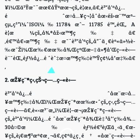
¥ï¼Œä¹Ÿæ˜¯æœ€åŸºæœ¬çš„è¦æ±‚ã€‚è²“å’ªå¿…
é ˆæ¤å…¥ç¬¦åˆåœ‹éš›æ¨™æº–
çµ„ç¹”ï¼ˆISOï¼‰11784 æˆ– 11785 é™„éŒ„ A
è¦æ ¼çš„å¾®åž‹æ™¶ç‰‡ã€
‚é€™å€‹æ™¶ç‰‡æ˜¯è²“å’ªçš„å”¯ä¸€èº«ä»½è­
‰æ˜Žï¼Œæ‰€æœ‰å¾ŒçºŒæ–‡ä»¶å’Œç–«è‹—
è¨˜éŒ„éƒ½å¿…é ˆèˆ‡æ­¤æ™¶ç‰‡è™Ÿç¢¼å°æ‡‰ã€
‚
2. æŽ¥ç¨®ç‹‚çŠ¬ç—…ç–«è‹—
è²“å’ªå¿…é ˆåœ¨æ¤å…
¥æ™¶ç‰‡å¾Œï¼ŒæŽ¥ç¨®æœ‰æ•ˆçš„ç‹‚çŠ¬ç—…
ç–«è‹—ã€‚è«‹æ³¨æ„ï¼Œé¦–æ¬¡æŽ¥ç¨®ç–«è‹—
çš„è²“å’ªï¼Œå¿…é ˆåœ¨æŽ¥ç¨®å¾Œè‡³å°‘ç­‰å¾…
30å¤©æ‰èƒ½é€²è¡Œä¸‹ä¸€æ­
¥çš„è¡€æ¶²æª¢æ¸¬ã€‚ç¢ºä¿ç¸é†«åœ¨ç–«è‹—è­