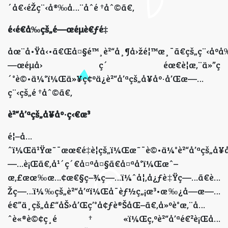
´å€‹éŽç¨‹å®‰å…¨åˆé †åˆ©ã€‚
é‹é€å‰çš„é—œéµè€ƒé‡
åœ¨å•Ÿå‹•ã€Œå¤§é™¸è²“å¸¶å›žé¦™æ¸¯ã€çš„ç¨‹åº
—œéµå› ç´ éœ€è¦æ‚¨ä»”ç
´°è©•ä¼°ï¼Œä»¥ç¢ºä¿è²“å’ªçš„å¥åº·å’Œæ—…
ç¨‹çš„é †åˆ©ã€‚
è²“å’ªçš„å¥åº·ç‹€æ³
é¦–å…
ˆï¼Œä¹Ÿæ˜¯æœ€é‡è¦çš„ï¼Œæ˜¯è©•ä¼°è²“å’ªçš„å¥åº·
—…è¡Œã€‚å¹´ç´€å¤ªå¤§ã€å¤ªå°ï¼Œæˆ–
æ‚£æœ‰æ…¢æ€§ç–¾ç—…ï¼ˆå¦‚å¿ƒè‡Ÿç—…ã€è…
Žç—…ï¼‰çš„è²“å’ªï¼Œå¯èƒ½ç„¡æ³•æ‰¿å—æ—…
é€”ä¸­çš„å£“åŠ›å’Œç’°å¢ƒè®ŠåŒ–ã€‚å»ºè­°æ‚¨å…
ˆè«®è©¢ç¸é†«ï¼Œç‚ºè²“å’ªé€²è¡Œå…