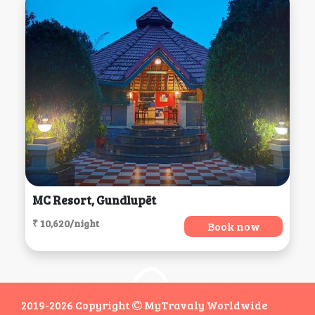
MC Resort, Gundlupēt
₹ 10,620/night
Book now
2019-2026 Copyright
MyTravaly Worldwide