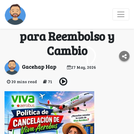
Cancelación de Vuelo
en Viva Aerobus: Pasos
para Reembolso y
Cambio
Gacehap Hap
27 May, 2026
20 mins read
71