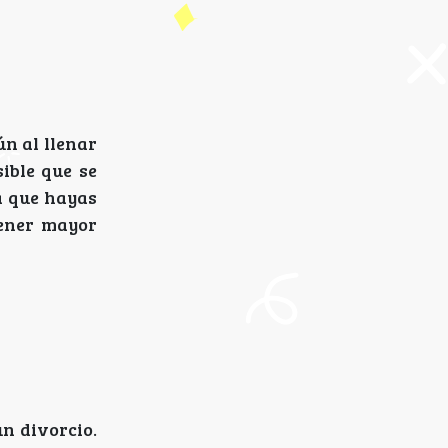
ún al llenar
sible que se
fa que hayas
tener mayor
un divorcio.