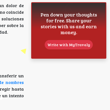
un dolor de
no coincide
Pen down your thoughts
 soluciones
for free. Share your
ber sobre la
stories with us and earn
money.
dad.
Write with MyTravaly
ansferir un
 de nombres
rregir hasta
e un intento