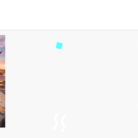
mbio de nombre de Turkish
50