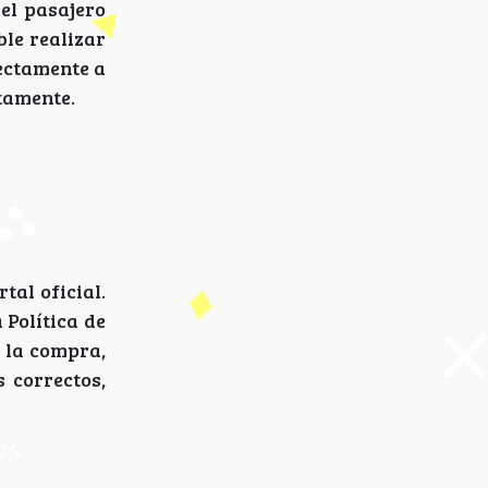
el pasajero
le realizar
rectamente a
tamente.
tal oficial.
 Política de
s la compra,
 correctos,