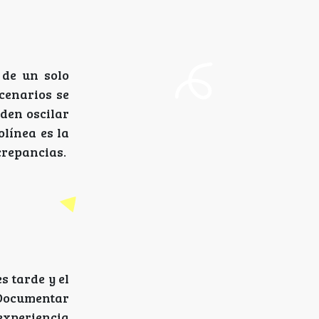
 de un solo
scenarios se
eden oscilar
olínea es la
crepancias.
s tarde y el
 Documentar
experiencia