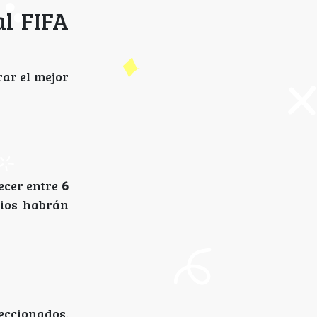
al FIFA
rar el mejor
ecer entre
6
cios habrán
eccionados.