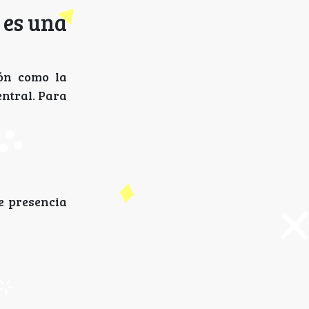
 es una
ión como la
entral. Para
e presencia