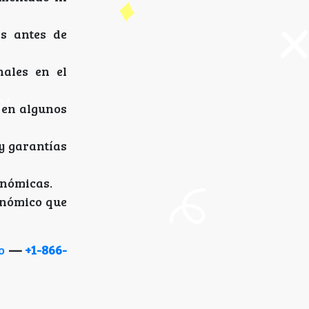
is antes de
nales en el
e en algunos
y garantías
onómicas.
conómico que
o
—
+1-866-