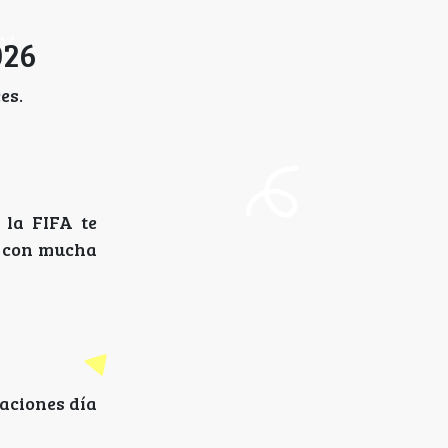
026
es.
 la FIFA te
 con mucha
iaciones día