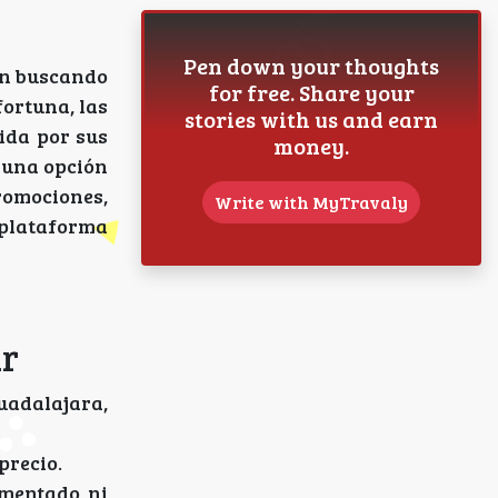
Pen down your thoughts
tán buscando
for free. Share your
fortuna, las
stories with us and earn
ida por sus
money.
 una opción
romociones,
Write with MyTravaly
 plataforma
ar
uadalajara,
precio.
cumentado ni