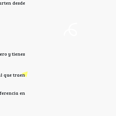
arten desde
ero y tienes
l que traen
iferencia en